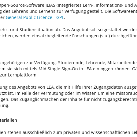
 Open-Source-Software ILIAS (Integriertes Lern-, Informations- un
g des Lehrens und Lernens zur Verfügung gestellt. Die Softwareent
der
General Public Licence - GPL
.
Lehr- und Studiensituation ab. Das Angebot soll so gestaltet werd
reichen, werden einsatzbegleitende Forschungen (s.u.) durchgeführ
langehörigen zur Verfügung. Studierende, Lehrende, Mitarbeitende
em sie sich mittels MIA Single Sign-On in LEA einloggen können. 
zur Lernplattform.
tzung des Angebots von LEA, die mit Hilfe Ihrer Zugangsdaten ausg
tzt ist. Im Falle der Vermutung oder im Wissen um eine missbräuc
gen. Das Zugänglichmachen der Inhalte für nicht zugangsberechti
gung.
erialien
alien stehen ausschließlich zum privaten und wissenschaftlichen 