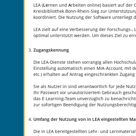
LEA (
Le
rnen und
A
rbeiten online) basiert auf der
Kreisbibliothek Bonn-Rhein-Sieg zur Unterstützun
koordiniert. Die Nutzung der Software unterliegt 
LEA zielt auf eine Verbesserung der Forschungs-, 
optimal unterstützt werden. Um dieses Ziel zu er
Zugangskennung
Die LEA-Dienste stehen vorrangig allen Hochschu
Einstellung automatisch einen MIA-Account, mit d
etc.) erhalten auf Antrag eingeschränkten Zugang 
Sie als Nutzer:in sind verantwortlich für jede Nu
Ihr Passwort vor unautorisiertem Gebrauch geschü
das E-Learning-Team unverzüglich zu benachrichti
zur sofortigen Beendigung der Nutzungsberechti
Umfang der Nutzung von in LEA eingestellten Mat
Die in LEA bereitgestellten Lehr- und Lernmateri